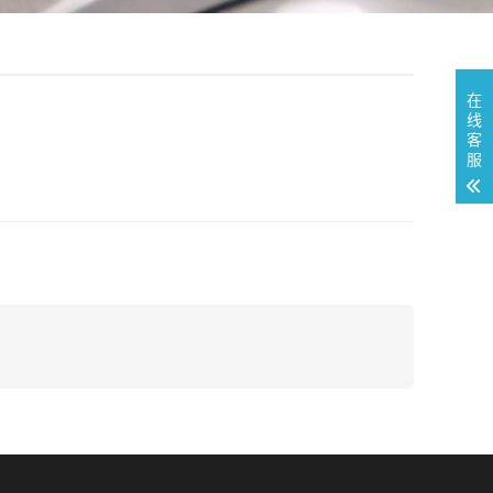
在
线
客
服