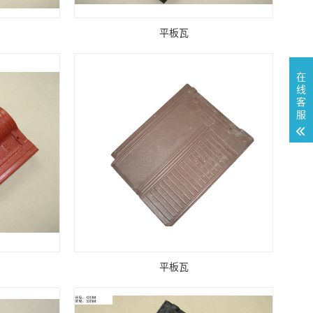
平板瓦
在
线
客
服
平板瓦