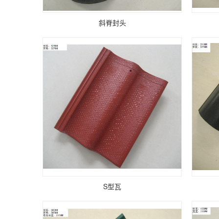
斜脊封头
S型瓦