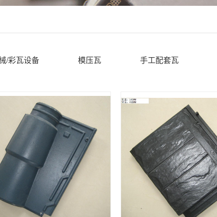
械/彩瓦设备
模压瓦
手工配套瓦