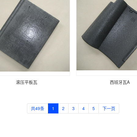
滚压平板瓦
西班牙瓦A
共49条
1
2
3
4
5
下一页